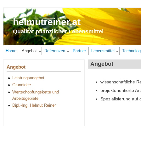
Direkt zum Inhalt
helmutreiner.at
Qualität pflanzlicher Lebensmittel
Home
Angebot
Referenzen
Partner
Lebensmittel
Technolog
Angebot
Angebot
Leistungsangebot
wissenschaftliche R
Grundidee
projektorientierte A
Wertschöpfungskette und
Arbeitsgebiete
Spezialisierung auf 
Dipl.-Ing. Helmut Reiner